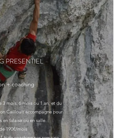
 PRESENTIEL
tion + coaching
e 3 mois, 6 mois ou 1 an, et du
sion Caillou t'accompagne pour
fs en falaise ou en salle.
 de 190€/mois
 1 h de coaching par semaine