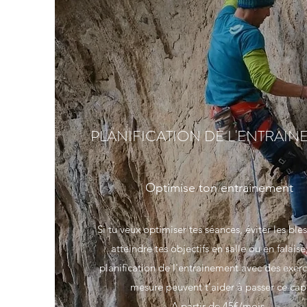
PLANIFICATION DE L'ENTRAIN
Optimise ton entrainement
Si tu veux optimiser tes séances, éviter les ble
atteindre tes objectifs en salle ou en falaise
planification de l'entrainement avec des exerc
mesure peuvent t'aider à passer ce cap
A partir de 45€/mois.