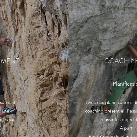
EMENT
COACHING
Planifica
ssures et
Avec des planifications d
, une
coaching présentiel, Pas
ices sur
réussir tes objecti
.
A partir
Pour 3 mois de planif +